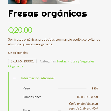
Fresas orgánicas
Q
20.00
Son fresas orgánicas producidas con manejo ecológico evitando
el uso de químicos inorgánicos.
Sin existencias
SKU:
FSTR0001
Categorías:
Frutas
,
Frutas y Vegetales
Orgánicos
Información adicional
Peso
1 lbs
Dimensiones
10 × 10 × 8 cm
Cada unidad tiene un
peso de 1 libra o 454
Peso